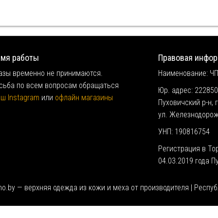
мя работы
Правовая инфо
азы временно не принимаются.
Наименование:
ЧП
сьба по всем вопросам обращаться
Юр. адрес:
222850
ш Instagram
или
офлайн магазины
Пуховичский р-н, г
ул. Железнодорожн
УНП: 190816754
Регистрация в То
04.03.2019 года 
fino.by — верхняя одежда из кожи и меха от производителя | Респу