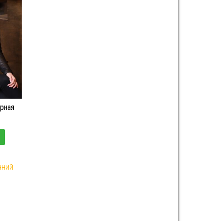
ерная
аний