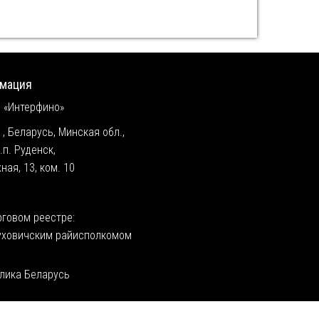
рмация
 «Интерфино»
,
Беларусь, Минская обл.,
.п. Руденск
,
ая, 13, ком. 10
рговом реестре:
Пуховичским райисполкомом
блика Беларусь