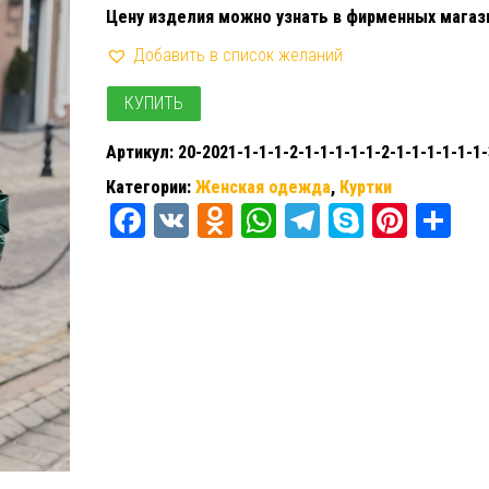
Цену изделия можно узнать в фирменных магаз
Добавить в список желаний
КУПИТЬ
Артикул:
20-2021-1-1-1-2-1-1-1-1-1-2-1-1-1-1-1-1-
Категории:
Женская одежда
,
Куртки
Fa
V
O
W
Te
Sk
Pi
О
ce
K
dn
ha
le
yp
nt
тп
bo
ok
ts
gr
e
er
ра
ok
la
A
a
es
ви
ss
pp
m
t
ть
ni
ki